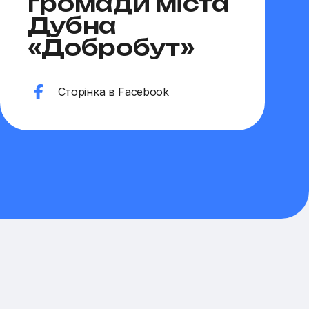
громади міста
Гриц
Дубна
«Добробут»
Веб-с
Сторінка в Facebook
Сторі