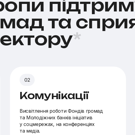
ропи підтри
мад та спри
сектору
*
Комунікації
Висвітлення роботи Фондів громад
та Молодіжних банків ініціатив
у соцмережах, на конференціях
та медіа.