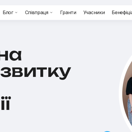
Блог
Співпраця
Гранти
Учасники
Бенефіці
на
звитку
ї