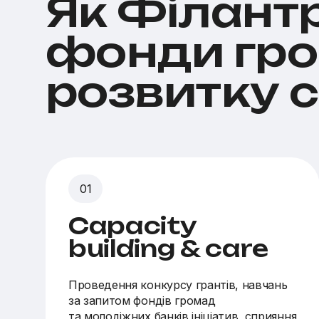
Як Філант
фонди гро
розвитку 
Capacity
building & care
Проведення конкурсу грантів, навчань
за запитом фондів громад
та молодіжних банків ініціатив, сприяння