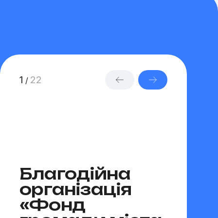
1
22
/
Благодійна
організація
Фон
«Фонд
«Ві