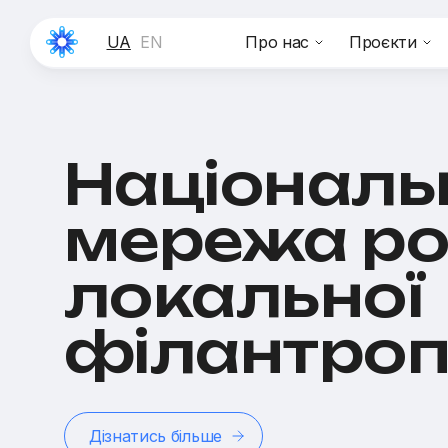
UA
EN
Про нас
Проєкти
Національ
мережа ро
локальної
філантропі
Дізнатись більше