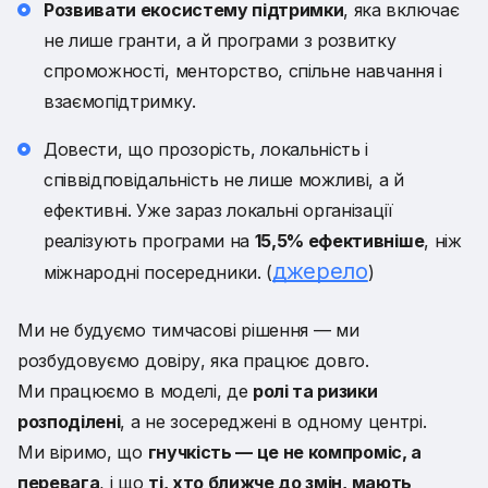
Розвивати екосистему підтримки
, яка включає
не лише гранти, а й програми з розвитку
спроможності, менторство, спільне навчання і
взаємопідтримку.
Довести, що прозорість, локальність і
співвідповідальність не лише можливі, а й
ефективні. Уже зараз локальні організації
реалізують програми на
15,5% ефективніше
, ніж
джерело
міжнародні посередники. (
)
Ми не будуємо тимчасові рішення — ми
розбудовуємо довіру, яка працює довго.
Ми працюємо в моделі, де
ролі та ризики
розподілені
, а не зосереджені в одному центрі.
Ми віримо, що
гнучкість — це не компроміс, а
перевага
, і що
ті, хто ближче до змін, мають