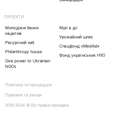
ПРОЕКТИ
Молодіжні банки
Мрії в дії
ініціатив
Урожайний шлях
Ресурсний хаб
Спецфонд «MedAid»
Philanthropy house
Фонд українських НУО
Give power to Ukrainian
NGOs
Політика та процедура
Правила та умови
2018-2024 © Всі права захищені