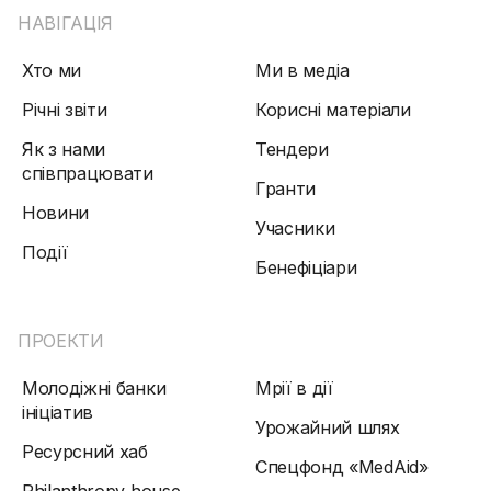
НАВІГАЦІЯ
Хто ми
Ми в медіа
Річні звіти
Корисні матеріали
Як з нами
Тендери
співпрацювати
Гранти
Новини
Учасники
Події
Бенефіціари
ПРОЕКТИ
Молодіжні банки
Мрії в дії
ініціатив
Урожайний шлях
Ресурсний хаб
Спецфонд «MedAid»