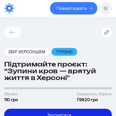
Пожертвувати
ЗБІР ХЕРСОНЦЯМ
ТРИВАЄ
Підтримайте проєкт:
“Зупини кров — врятуй
життя в Херсоні”
Зібрано:
Залишилось зібрати:
110 грн
79920 грн
Задонатити