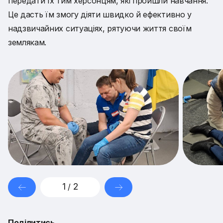
передати їх тим херсонцям, які пройшли навчання.
Це дасть їм змогу діяти швидко й ефективно у
надзвичайних ситуаціях, рятуючи життя своїм
землякам.
1
2
/
Поділитись